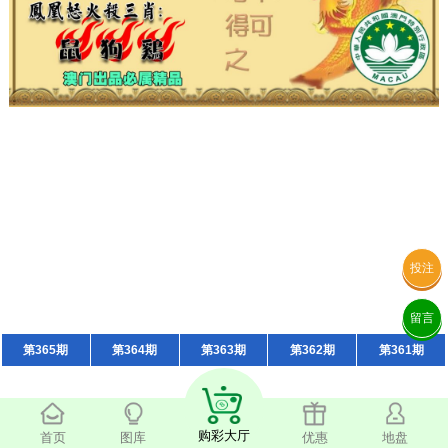
投注
留言
第365期
第364期
第363期
第362期
第361期
购彩大厅
首页
图库
优惠
地盘