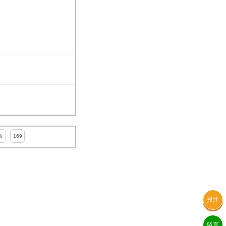
页
169
投注
留言